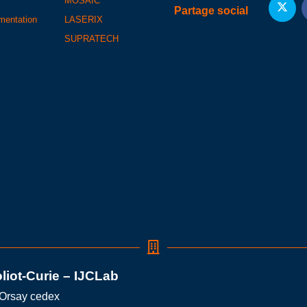
MOSAIC
Partage social
umentation
LASERIX
SUPRATECH
oliot-Curie – IJCLab
 Orsay cedex