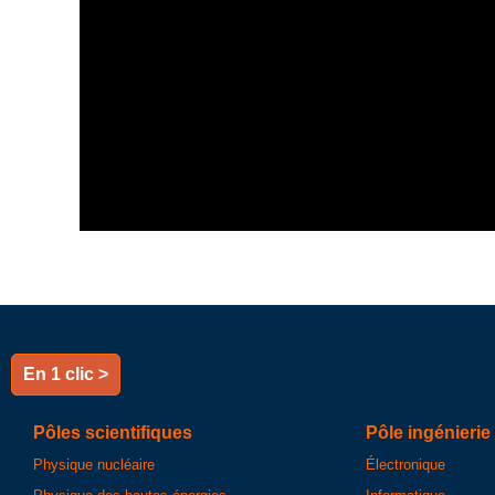
En 1 clic >
Pôles scientifiques
Pôle ingénierie
Physique nucléaire
Électronique