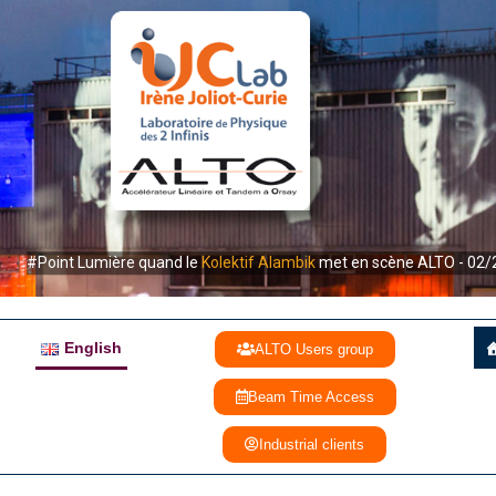
#Point Lumière quand le
Kolektif Alambik
met en scène ALTO - 02/
English
ALTO Users group
Beam Time Access
Industrial clients