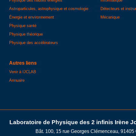
Physique des hautes énergies
Informatique
Astroparticules, astrophysique et cosmologie
Détecteurs et instr
Énergie et environnement
Mécanique
Physique santé
Physique théorique
Physique des accélérateurs
Autres liens
Venir à IJCLAB
Annuaire
Laboratoire de Physique des 2 infinis Irène J
Bât. 100, 15 rue Georges Clémenceau, 91405