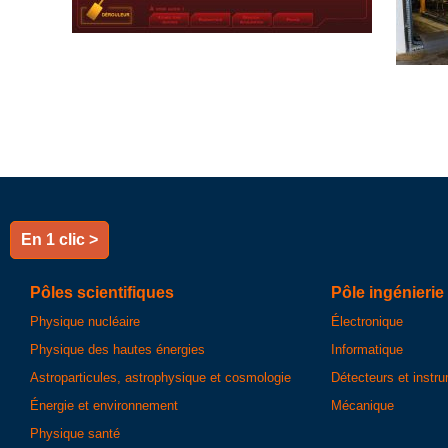
En 1 clic >
Pôles scientifiques
Pôle ingénierie
Physique nucléaire
Électronique
Physique des hautes énergies
Informatique
Astroparticules, astrophysique et cosmologie
Détecteurs et instr
Énergie et environnement
Mécanique
Physique santé