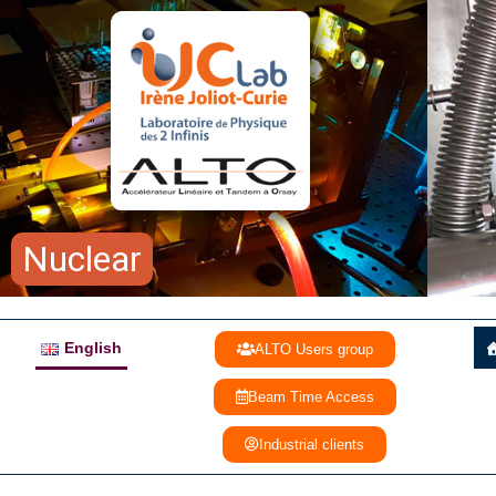
Nuclear
English
ALTO Users group
Beam Time Access
Industrial clients