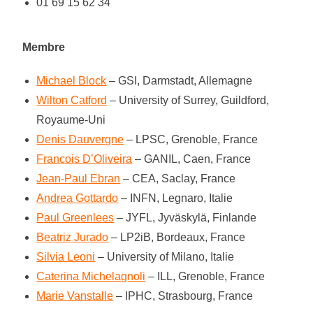
01 69 15 62 34
Membre
Michael Block
– GSI, Darmstadt, Allemagne
Wilton Catford
– University of Surrey, Guildford,
Royaume-Uni
Denis Dauvergne
– LPSC, Grenoble, France
Francois D’Oliveira
– GANIL, Caen, France
Jean-Paul Ebran
– CEA, Saclay, France
Andrea Gottardo
– INFN, Legnaro, Italie
Paul Greenlees
– JYFL, Jyväskylä, Finlande
Beatriz Jurado
– LP2iB, Bordeaux, France
Silvia Leoni
– University of Milano, Italie
Caterina Michelagnoli
– ILL, Grenoble, France
Marie Vanstalle
– IPHC, Strasbourg, France