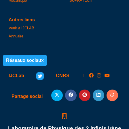
Mécanique
SUPRATECH
Autres liens
Venir à IJCLAB
Annuaire
Réseaux sociaux
IJCLab
CNRS
Partage social
Laboratoire de Physique des 2 infinis Irène