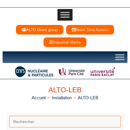
ALTO Users group
Beam Time Access
Industrial clients
ALTO-LEB
Accueil
>
Installation
>
ALTO-LEB