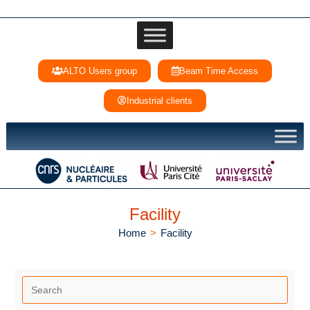
ALTO Users group
Beam Time Access
Industrial clients
Facility
Home
>
Facility